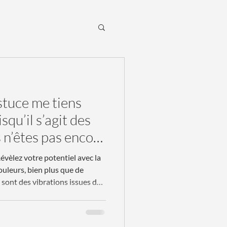
stuce me tiens
squ’il s’agit des
lendrier de
évèlez votre potentiel avec la
core temps 📆
 sont des vibrations issues des
 spectre électromagnétique.
e fréquence spécifique, et ce
lexe, influence directement