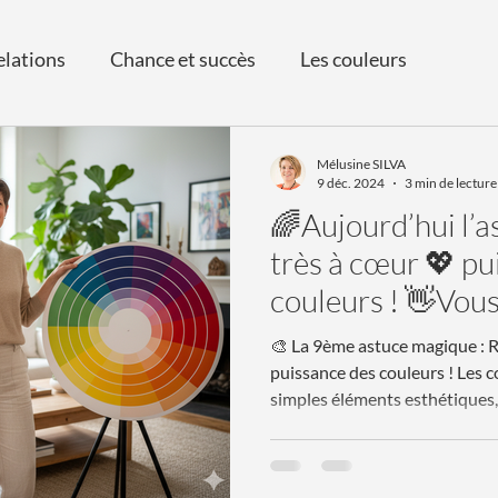
elations
Chance et succès
Les couleurs
Mélusine SILVA
9 déc. 2024
3 min de lecture
🌈Aujourd’hui l’a
très à cœur 💖 pui
couleurs ! 👋Vous n’êtes pas encore
abonnés à mon ca
🎨 La 9ème astuce magique : R
l’avent, il est en
puissance des couleurs ! Les couleurs, bien plus que de
simples éléments esthétiques,
diverses longueurs d'onde du
Chaque teinte correspond à un
phénomène, fascinant et comp