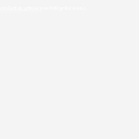
un enfant du primaire
en Inde grâce à vous.
Portraits : crédit photo
Maud