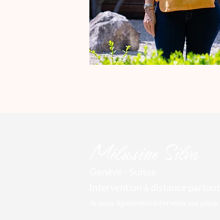
Mél
usine Silva
Genève - Suisse
Intervention à distance par
tout
Je peux également intervenir sur place 