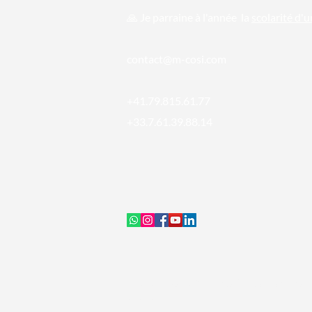
🙏 Je parraine
à l'année la
scolarité d'
conta
ct@m-cosi.com
+41.79.815.61.77
+33.7.61.39.88.14
© 2024
MCOSI®
| Tous droits réservés - 
Weber -