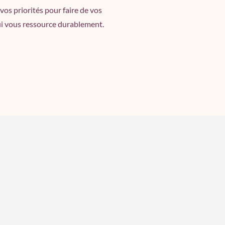
vos priorités pour faire de vos
ui vous ressource durablement.
Accueil
Architecture d'Intérieur
Harmonisation d'Espace
Formations et Ateliers
Agenda des évènements MCOSI®