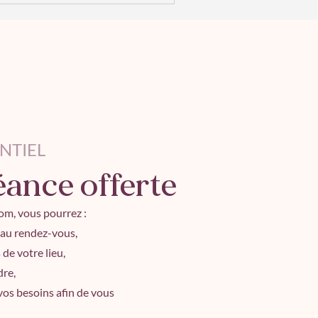
re énergie. D’ailleurs,
es avec nos pensées, ce matin
NTIEL
éance offerte
om, vous pourrez :
t au rendez-vous,
de votre lieu,
dre,
 vos besoins afin de vous