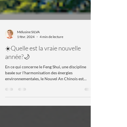
Mélusine SILVA
1 févr. 2024
4 min de lecture
☀️Quelle est la vraie nouvelle
année?🌙
En ce qui concerne le Feng Shui, une discipline
basée sur l'harmonisation des énergies
environnementales, le Nouvel An Chinois est
également important pour plusieurs raisons,
notamment lorsqu'il s'agit des années associées à
des animaux du zodiaque chinois et à leurs