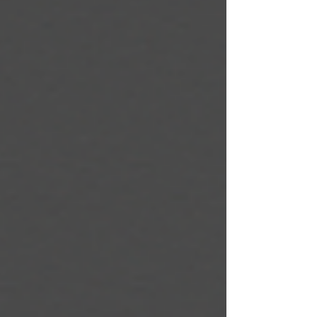
éléments respectifs. Par exemple, l'année 2024 du
Dragon de Feu est considérée comme
particulièrement intéressante en Feng Shui pour
plusieurs raisons : L'élément du feu : Le feu est
associé à l'énergie, à la pa