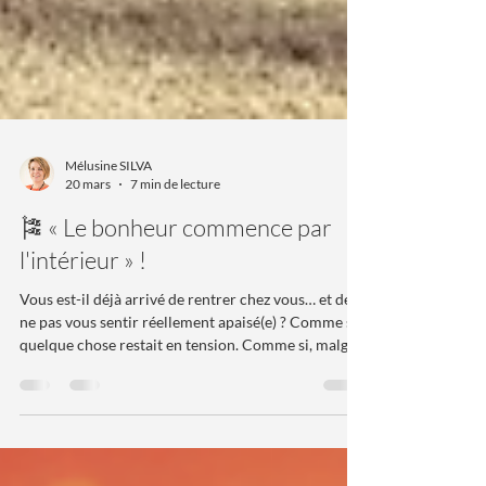
Mélusine SILVA
20 mars
7 min de lecture
🎏 « Le bonheur commence par
l'intérieur » !
Vous est-il déjà arrivé de rentrer chez vous… et de
ne pas vous sentir réellement apaisé(e) ? Comme si
quelque chose restait en tension. Comme si, malgré
le silence, votre esprit ne se posait pas. Et souvent,
ces phrases qui reviennent. “Je devrais ranger…
mais je n’ai pas l’énergie.” La méthode MCOSI® est
une approche globale d’harmonisation d’espace, qui