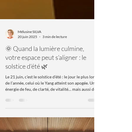
Mélusine SILVA
20 juin 2025
3 min de lecture
🌞 Quand la lumière culmine,
votre espace peut s’aligner : le
solstice d’été 🌿
Le 21 juin, c’est le solstice d’été : le jour le plus long
de l’année, celui où le Yang atteint son apogée. Une
énergie de feu, de clarté, de vitalité… mais aussi de
transformation intérieure. Dans la sagesse du Feng
Shui, cette phase solaire intense marque un
tournant : la lumière est à son sommet, mais c’est