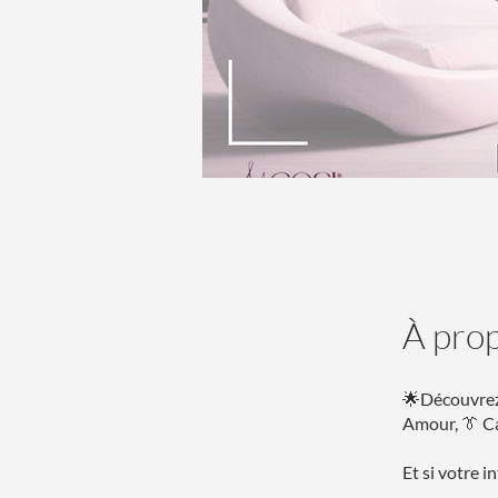
À pro
🌟Découvrez 
Amour, 👔 Ca
Et si votre i