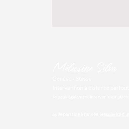
Mél
usine Silva
Genève - Suisse
Intervention à distance par
tout
Je peux également intervenir sur place 
🙏 Je parraine
à l'année la
scolarité d'