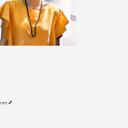
e en 💕