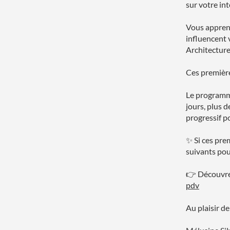
sur votre in
Vous apprend
influencent 
Architecture
Ces première
Le programm
jours, plus 
progressif p
✨ Si ces pre
suivants pou
👉 Découvre
pdv
Au plaisir d