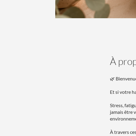
À pro
🌿 Bienvenue
Et si votre h
Stress, fatig
jamais être 
environnemen
À travers ce