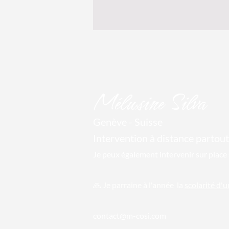
Mél
usine Silva
Genève - Suisse
Intervention à distance par
tout
Je peux également intervenir sur place 
🙏 Je parraine
à l'année la
scolarité d'
conta
ct@m-cosi.com