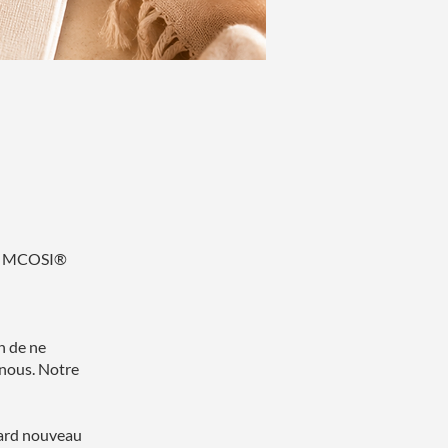
ion MCOSI®
on de ne
 nous. Notre
gard nouveau