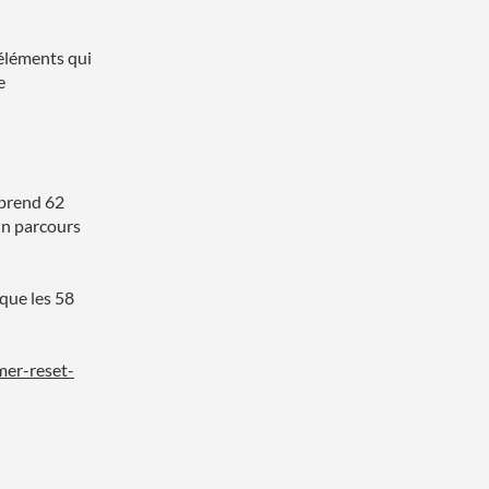
 éléments qui
e
prend 62
un parcours
 que les 58
er-reset-