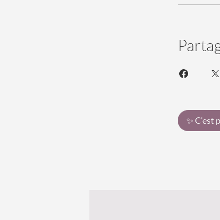
Parta
✨ C'est p