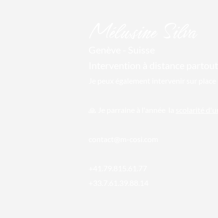
Mél
usine Silva
Genève - Suisse
Intervention à distance par
tout
Je peux également intervenir sur place 
🙏 Je parraine
à l'année la
scolarité d'
conta
ct@m-cosi.com
+41.79.815.61.77
+33.7.61.39.88.14