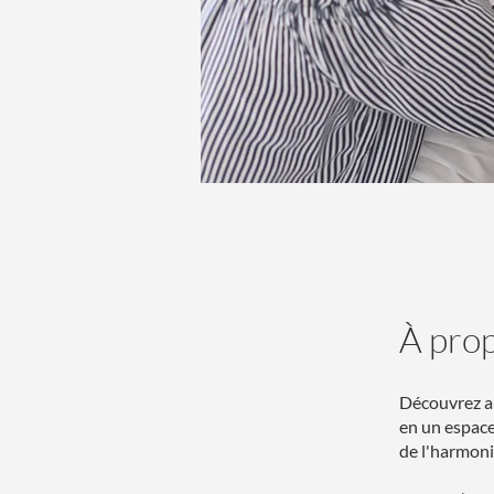
À pro
Découvrez a
en un espace 
de l'harmoni