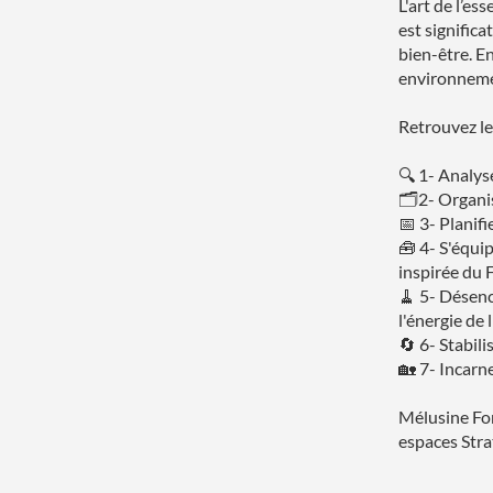
L'art de l’e
est significa
bien-être. E
environnemen
Retrouvez les
🔍 1- Analyse
🗂️2- Organi
📅 3- Planifi
🧰 4- S'équip
inspirée du 
🧹 5- Désenco
l'énergie de 
🔄 6- Stabil
🏡 7- Incarn
Mélusine Fo