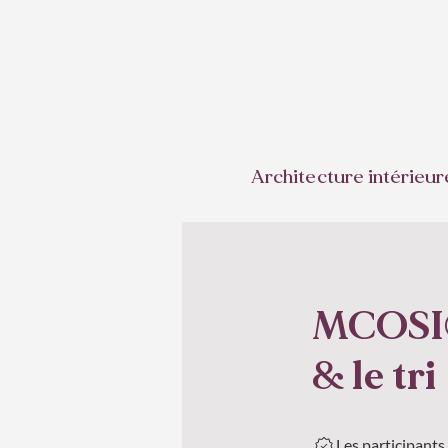
Architecture intérieur
MCOSI® 
& le tri
Les participant