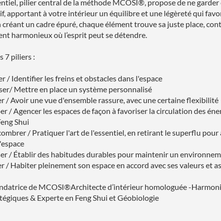
ssentiel, pilier central de la méthode MCOSI®, propose de ne garder
tif, apportant à votre intérieur un équilibre et une légèreté qui favo
n créant un cadre épuré, chaque élément trouve sa juste place, con
t harmonieux où l’esprit peut se détendre.
 7 piliers :
r / Identifier les freins et obstacles dans l'espace
ser/ Mettre en place un système personnalisé
er / Avoir une vue d'ensemble rassure, avec une certaine flexibilité
er / Agencer les espaces de façon à favoriser la circulation des éne
Feng Shui
mbrer / Pratiquer l'art de l'essentiel, en retirant le superflu pour 
l'espace
iser / Établir des habitudes durables pour maintenir un environn
er / Habiter pleinement son espace en accord avec ses valeurs et a
ndatrice de MCOSI®Architecte d’intérieur homologuée -Harmonis