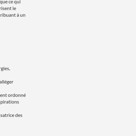
 que ce qui
risent le
tribuant à un
rgies,
alléger
ement ordonné
spirations
atrice des