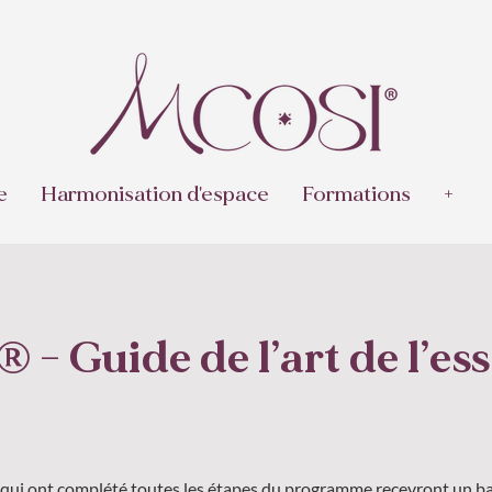
e
Harmonisation d'espace
Formations
+
- Guide de l’art de l’ess
s qui ont complété toutes les étapes du programme recevront un b