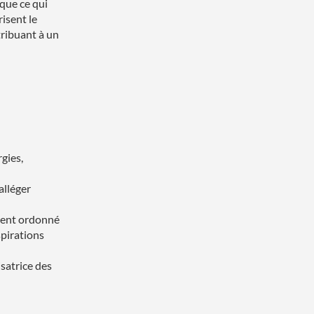
 que ce qui
risent le
tribuant à un
rgies,
alléger
ement ordonné
spirations
atrice des