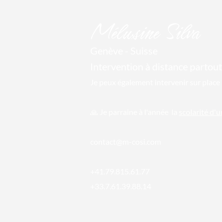
Mél
usine Silva
Genève - Suisse
Intervention à distance par
tout
Je peux également intervenir sur place 
🙏 Je parraine
à l'année la
scolarité d'
conta
ct@m-cosi.com
+41.79.815.61.77
+33.7.61.39.88.14