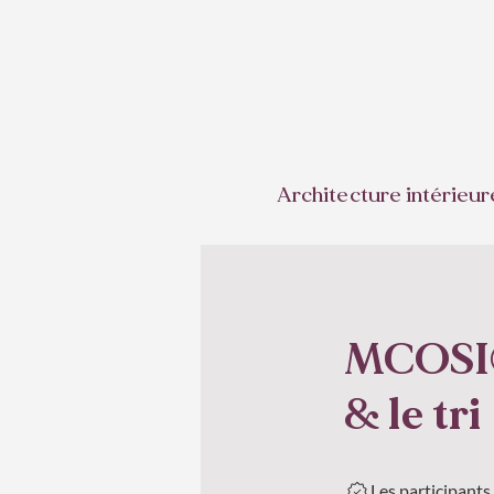
Architecture intérieur
MCOSI® 
& le tri
Les participant