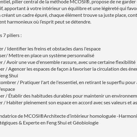
ssentiel, pilier central de la méthode MCOSI®, propose de ne garder
tif, apportant à votre intérieur un équilibre et une légèreté qui favo
n créant un cadre épuré, chaque élément trouve sa juste place, con
t harmonieux où l’esprit peut se détendre.
 7 piliers :
r / Identifier les freins et obstacles dans l'espace
ser/ Mettre en place un système personnalisé
er / Avoir une vue d'ensemble rassure, avec une certaine flexibilité
er / Agencer les espaces de façon à favoriser la circulation des éne
Feng Shui
mbrer / Pratiquer l'art de l'essentiel, en retirant le superflu pour 
l'espace
iser / Établir des habitudes durables pour maintenir un environn
er / Habiter pleinement son espace en accord avec ses valeurs et a
ndatrice de MCOSI®Architecte d’intérieur homologuée -Harmonis