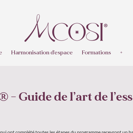
e
Harmonisation d'espace
Formations
+
- Guide de l’art de l’ess
s qui ont complété toutes les étapes du programme recevront un b