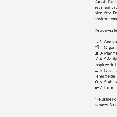
L'art de l’e
est significa
bien-être. E
environnemen
Retrouvez les
🔍 1- Analyse
🗂️2- Organi
📅 3- Planifi
🧰 4- S'équip
inspirée du 
🧹 5- Désenco
l'énergie de 
🔄 6- Stabil
🏡 7- Incarn
Mélusine Fo