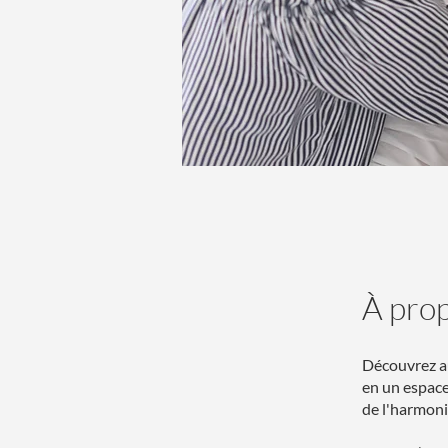
À pro
Découvrez a
en un espace 
de l'harmoni