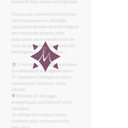
essentiel dans votre santé globale.
Découvrez comment transformer
votre espace en un véritable
sanctuaire de bien-être et intégrez
des habitudes simples mais
puissantes pour prendre soin de
vous au quotidien. Apprenez des
techniques concrètes pour :
🏠 Créer une atmosphère propice
à la détente et à la régénération
💡 Optimiser l’énergie de votre
maison pour favoriser votre
vitalité
🛡️ Éliminer les blocages
énergétiques qui freinent votre
équilibre
🎨 Utiliser les couleurs et les
matières pour renforcer votre
bien-être