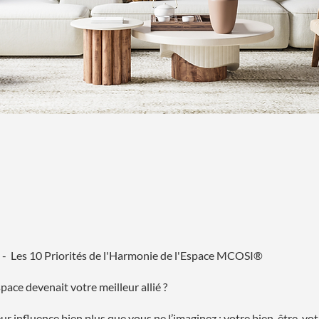
 - Les 10 Priorités de l'Harmonie de l'Espace MCOSI®
space devenait votre meilleur allié ?
ur influence bien plus que vous ne l’imaginez : votre bien-être, vot