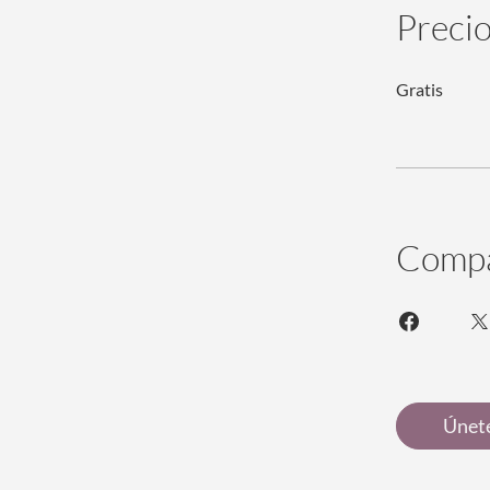
Preci
Gratis
Compa
Únet