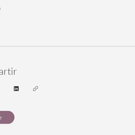
o
rtir
e