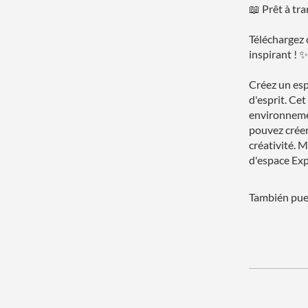
📖 Prêt à tr
Téléchargez 
inspirant ! ✨
Créez un esp
d'esprit. Ce
environnemen
pouvez créer
créativité. 
d'espace Ex
También pued