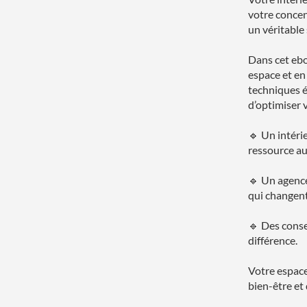
votre concen
un véritable 
Dans cet ebo
espace et en
techniques é
d’optimiser 
🔹 Un intéri
ressource au
🔹 Un agence
qui changent
🔹 Des conse
différence.
Votre espace 
bien-être et 