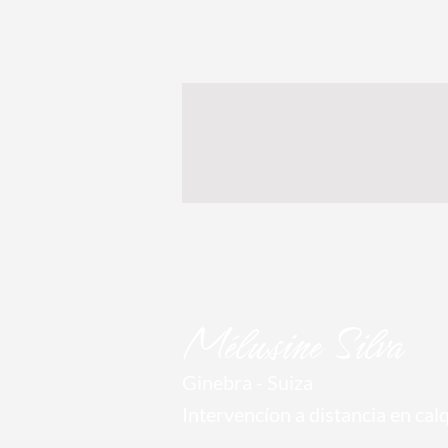
Mél
usine Silva
Ginebra
- Suiza
Intervencíon a distancia en
cal