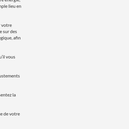
ple lieu en
 votre
e sur des
gique, afin
’il vous
ajustements
sentez la
ce de votre