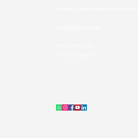
También puedo trabajar in situ previa so
conta
ct@m-cosi.com
+41.79.815.61.77
+33.7.61.39.88.14
© 2024
MCOSI®
| Tous droits réservés - 