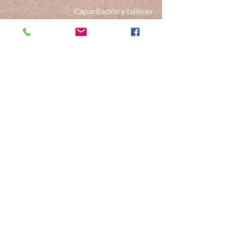
Capacitación y talleres
Calendario de eventos del COSI
🌈 Las “Mélumineuses” y los “Mélumineux”
Testimonios
Socios
Prensa
Podcast
Blog
Pago
Contactar
COSI Vidas Acogedoras
Términos y condiciones generales
© 2024
MCOSI®
| Tous droits réservés - Portraits :
crédit photo
Maud Weber -