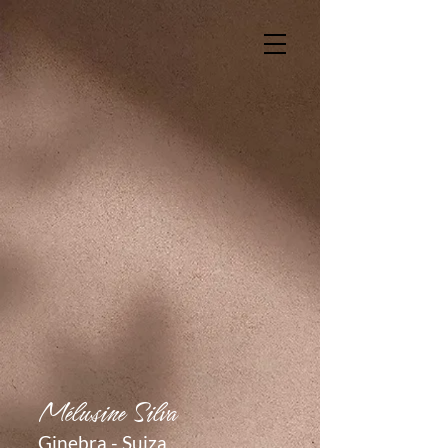
Mél
usine Silva
Ginebra
- Suiza