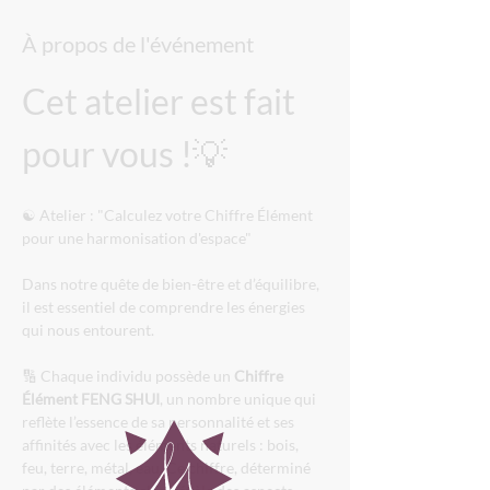
À propos de l'événement
Cet atelier est fait 
pour vous !💡
☯️ Atelier : "Calculez votre Chiffre Élément 
pour une harmonisation d'espace" 
Dans notre quête de bien-être et d’équilibre, 
il est essentiel de comprendre les énergies 
qui nous entourent. 
🔢 Chaque individu possède un 
Chiffre 
Élément FENG SHUI
, un nombre unique qui 
reflète l’essence de sa personnalité et ses 
affinités avec les éléments naturels : bois, 
feu, terre, métal, eau. Ce chiffre, déterminé 