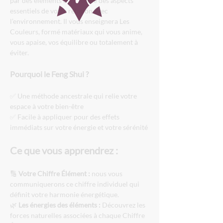
par des éléments clés, révèle des aspects 
essentiels de votre relation avec 
l’environnement. Il vous enseignera Les 
Couleurs, formé matériaux qui vous anime, 
vous apaise, vos équilibre ou totalement à 
éviter. 
Pourquoi le Feng Shui ?
✅ Une méthode ancestrale qui relie votre 
espace à votre bien-être
✅ Facile à appliquer pour des effets 
immédiats sur votre énergie et votre sérénité
Ce que vous apprendrez :
🔢 
Votre Chiffre Élément :
 nous vous 
communiquerons ce chiffre individuel qui 
définit votre harmonie énergétique.
🌿 
Les énergies des éléments :
 Découvrez les 
forces naturelles associées à chaque Chiffre 