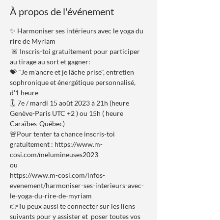
À propos de l'événement
✨ Harmoniser ses intérieurs avec le yoga du 
rire de Myriam 
 🚨 Inscris-toi gratuitement pour participer 
au tirage au sort et gagner:
💝 "Je m'ancre et je lâche prise", entretien 
sophronique et énergétique personnalisé, 
d'1 heure
🗓 7e / mardi 15 août 2023 à 21h (heure 
Genève-Paris UTC +2 ) ou 15h ( heure 
Caraïbes-Québec)
🚨Pour tenter ta chance inscris-toi 
gratuitement : https://www.m-
cosi.com/melumineuses2023
ou 
https://www.m-cosi.com/infos-
evenement/harmoniser-ses-interieurs-avec-
le-yoga-du-rire-de-myriam
👉Tu peux aussi te connecter sur les liens 
suivants pour y assister et  poser toutes vos 