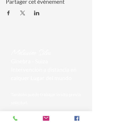
Partager cet événement
Mél
usine Silva
Ginebra
- Suiza
Intervencíon a distancia en
calquer Lugar del mundo
También puedo trabajar in situ previa
solicitud.
conta
ct@m-cosi.com