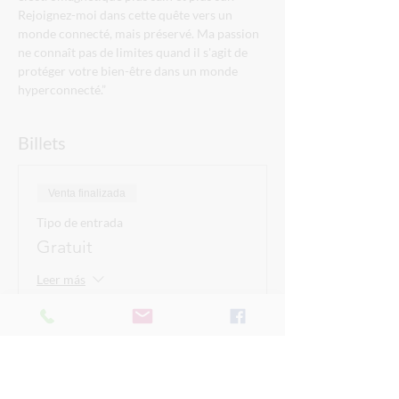
Rejoignez-moi dans cette quête vers un 
monde connecté, mais préservé. Ma passion 
ne connaît pas de limites quand il s'agit de 
protéger votre bien-être dans un monde 
hyperconnecté.”
Billets
Venta finalizada
Tipo de entrada
Gratuit
Leer más
Precio
0,00 CHF