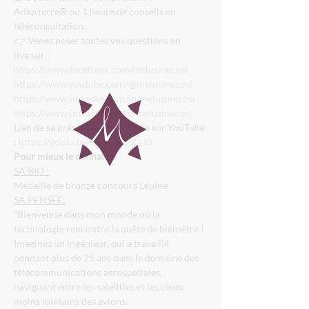
Adap’terre® ou 1 heure de conseils en 
téléconsultation.
👉 Venez poser toutes vos questions en 
live sur :
https://www.facebook.com/melusinecosi
https://www.youtube.com/@melusinecosi
https://www.linkedin.com/in/melusinecosi
https://www.instagram.com/melusinecosi
Lien de sa présentation en vidéo sur YouTube 
: 
https://youtu.be/QuyfmB_X2J0
Pour mieux le connaître
SA BIO :
Médaille de bronze concours Lépine
SA PENSÉE:
“Bienvenue dans mon monde où la 
technologie rencontre la quête de bien-être !
Imaginez un ingénieur, qui a travaillé 
pendant plus de 25 ans dans le domaine des 
télécommunications aérospatiales, 
naviguant entre les satellites et les cieux 
moins lointains des avions.