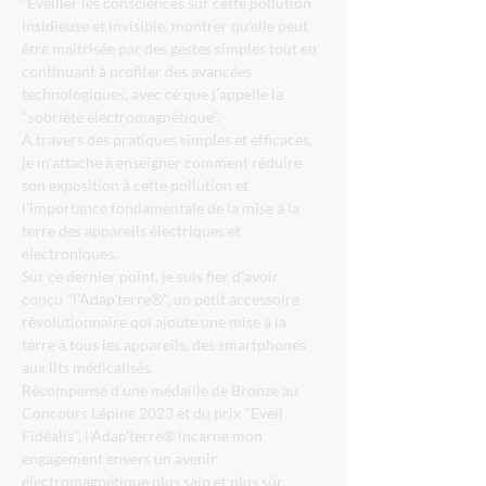
“Éveiller les consciences sur cette pollution 
insidieuse et invisible, montrer qu'elle peut 
être maîtrisée par des gestes simples tout en 
continuant à profiter des avancées 
technologiques, avec ce que j'appelle la 
"sobriété électromagnétique".
À travers des pratiques simples et efficaces, 
je m'attache à enseigner comment réduire 
son exposition à cette pollution et 
l'importance fondamentale de la mise à la 
terre des appareils électriques et 
électroniques.
Sur ce dernier point, je suis fier d'avoir 
conçu "l'Adap'terre®", un petit accessoire 
révolutionnaire qui ajoute une mise à la 
terre à tous les appareils, des smartphones 
aux lits médicalisés.
Récompensé d’une médaille de Bronze au 
Concours Lépine 2023 et du prix "Eveil 
Fidéalis", l'Adap'terre® incarne mon 
engagement envers un avenir 
électromagnétique plus sain et plus sûr.