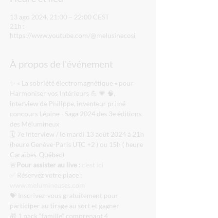
13 ago 2024, 21:00 – 22:00 CEST
21h :
https://www.youtube.com/@melusinecosi
À propos de l'événement
✨ « La sobriété électromagnétique » pour 
Harmoniser vos Intérieurs 💪 💗 🧠, 
interview de Philippe, inventeur primé 
concours Lépine - Saga 2024 des 3e éditions 
des Mélumineux
🗓 7e interview / le mardi 13 août 2024 à 21h 
(heure Genève-Paris UTC +2 ) ou 15h ( heure 
Caraïbes-Québec)
🚨
Pour assister au live :
c'est ici
✅ Réservez votre place : 
www.melumineuses.com
💝 Inscrivez-vous gratuitement pour 
participer au tirage au sort et gagner
🎁 1 pack “famille” comprenant 4 