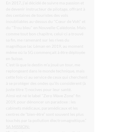
En 2017, j'ai décidé de suivre ma passion et 
de devenir instructeur de pilotage, offrant à 
des centaines de touristes des vols 
inoubliables au-dessus du "Cœur de Voh" et 
du "Trou bleu" en Nouvelle-Calédonie. Mais 
comme tout bon chapitre, celui-ci a trouvé 
sa fin, me ramenant sur les rives du 
magnifique lac Léman en 2019, au moment 
même où la 5G commençait à être déployée 
en Suisse.
C'est là que le destin m'a joué un tour, me 
replongeant dans le monde technique, mais 
cette fois-ci au service de ceux qui cherchent 
à se protéger des ondes qu’ils considèrent (à 
juste titre ?) nocives pour leur santé.
Ainsi est né le label "Zero Wave Zone" fin 
2019, pour dénoncer un paradoxe : les 
cabinets médicaux, paramédicaux et les 
centres de “bien-être” sont souvent les plus 
touchés par la pollution électromagnétique.”
SA MISSION: