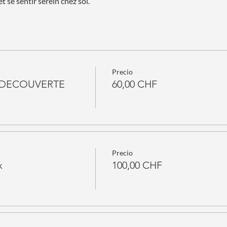
t se sentir serein chez soi.
Precio
R DECOUVERTE
60,00 CHF
Precio
x
100,00 CHF