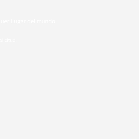
quer Lugar del mundo
licitud.
🌈 L