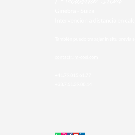
Ginebra
- Suiza
Intervencíon a distancia en
cal
También puedo trabajar in situ previa so
conta
ct@m-cosi.com
+41.79.815.61.77
+33.7.61.39.88.14