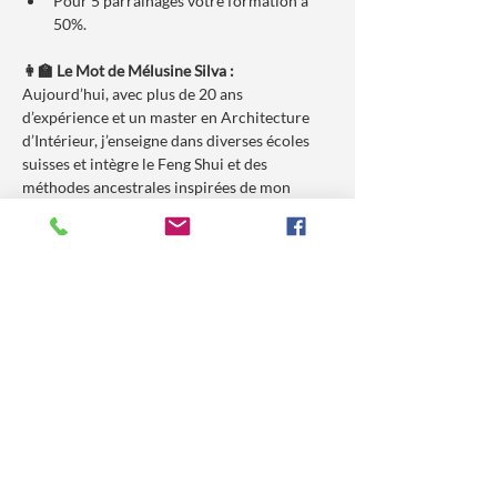
Pour 5 parrainages votre formation à 
50%.
👩‍🏫 Le Mot de Mélusine Silva :
Aujourd’hui, avec plus de 20 ans 
d’expérience et un master en Architecture 
d’Intérieur, j’enseigne dans diverses écoles 
suisses et intègre le Feng Shui et des 
méthodes ancestrales inspirées de mon 
enfance et de mes voyages dans plus de 50 
pays. Ma conviction est simple : un intérieur 
harmonieux influence profondément la 
confiance en soi et le bien-être physique et 
émotionnel.
🤔 Pourquoi Participer à ce 
Séminaire :
Si vous aspirez à 
libérer votre potentiel
 et à 
vivre dans un 
espace harmonieux
, ce 
séminaire est pour vous. Avec 
20 ans 
d'expérience
, j'ai constaté l'importance pour 