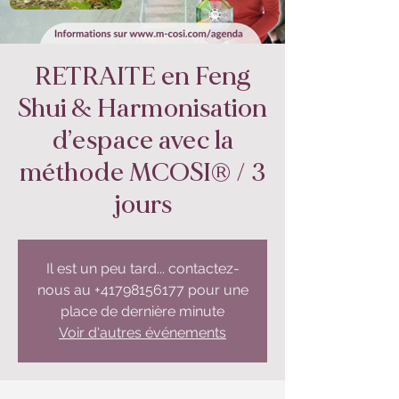
RETRAITE en Feng
Shui & Harmonisation
d’espace avec la
méthode MCOSI® / 3
jours
Il est un peu tard... contactez-
nous au +41798156177 pour une
place de dernière minute
Voir d'autres événements