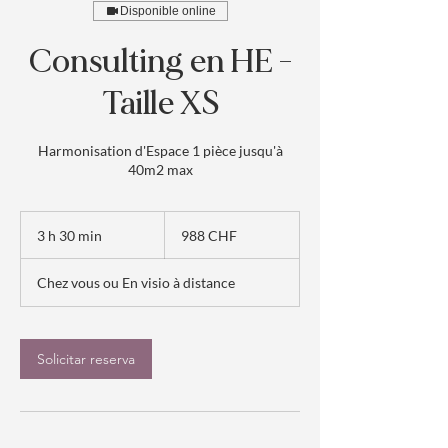
Disponible online
Consulting en HE -
Taille XS
Harmonisation d'Espace 1 pièce jusqu'à
40m2 max
988
francos
3 h 30 min
3
988 CHF
suizos
h
3
Chez vous ou En visio à distance
0
m
i
n
Solicitar reserva