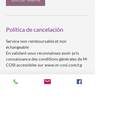
Solicitar reserva
Política de cancelación
Service non remboursable et non
échangeable
En validant vous reconnaissez avoir pris
connaissance des conditions générales de M-
COSI accessibles sur www.m-cosi.com/cg
Datos de contacto
+41798156177
contact@m-cosi.com