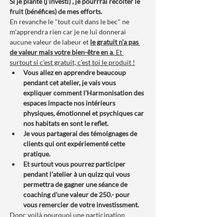
Si je plante (j'investi) , je pourrrai récolter le 
fruit (bénéfices) de mes efforts.
En revanche le "tout cuit dans le bec" ne 
m'apprendra rien car je ne lui donnerai 
aucune valeur de labeur et 
le gratuit n'a pas 
de valeur mais votre bien-être en a
. Et 
surtout si c'est gratuit, c'est toi le produit !
Vous allez en apprendre beaucoup 
pendant cet atelier, je vais vous 
expliquer comment l'Harmonisation des 
espaces impacte nos intérieurs 
physiques, émotionnel et psychiques car 
nos habitats en sont le reflet.
Je vous partagerai des témoignages de 
clients qui ont expériementé cette 
pratique.
Et surtout vous pourrez participer 
pendant l'atelier à un quizz qui vous 
permettra de gagner une séance de 
coaching d'une valeur de 250.- pour 
vous remercier de votre investissment.
Donc voilà pourquoi une participation 