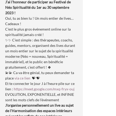
J’ai l'honneur de participer au Festival de 
Néo Spiritualité du 1er au 30 septembre 
2023 !
Oui, tu as bien lu ! Un mois entier de lives… 
Cadeaux !
C’est le plus gros événement online sur la 
spiritualité jamais créé !
✨✨ C’est simple : des thérapeutes, coachs, 
guides, mentors, organisent des lives durant 
un mois entier sur le sujet de la spiritualité 
moderne (Néo = nouveau, Spiritualité = 
immatériel), et le public en bénéficie 
gratuitement, c’est offert ! 🍀
💫💫 Ca va être génial, tu peux demander ta 
place
 via ce lien 
 💝 💝
Et te connecter le jour J à l'heure pile sur ce 
lien : 
https://meet.google.com/mxq-fryx-ouj
EVOLUTION, EXPONENTIELLE, et INFINIE 
sont les mots clefs de l’événement
J'organise personnellement un live au sujet 
de l'Harmonisation des espaces intérieurs 