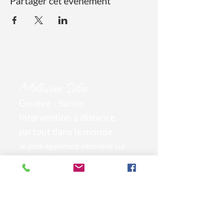
Partager cet événement
Mél
usine Silva
Genève - Suisse
Intervention à distance
par
tout dans le monde.
Je peux également intervenir sur
place sur devis.
🙏 Je parraine
à l'année la
scolarité
d'un enfant du primaire
en Inde grâce
à vous.