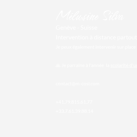
Mél
usine Silva
Genève - Suisse
Intervention à distance par
tout
Je peux également intervenir sur place 
🙏 Je parraine
à l'année la
scolarité d'
conta
ct@m-cosi.com
+41.79.815.61.77
+33.7.61.39.88.14