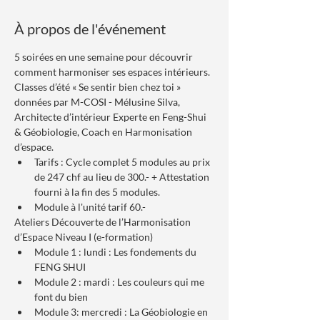
À propos de l'événement
5 soirées en une semaine pour découvrir 
comment harmoniser ses espaces intérieurs.
Classes d’été « Se sentir bien chez toi »
données par M-COSI - Mélusine Silva, 
Architecte d’intérieur Experte en Feng-Shui 
& Géobiologie, Coach en Harmonisation 
d’espace.
Tarifs : Cycle complet 5 modules au prix 
de 247 chf au lieu de 300.- + Attestation 
fourni à la fin des 5 modules.
Module à l'unité tarif 60.-
Ateliers Découverte de l’Harmonisation 
d’Espace Niveau I (e-formation)
Module 1 : lundi : Les fondements du 
FENG SHUI
Module 2 : mardi : Les couleurs qui me 
font du bien
Module 3: mercredi : La Géobiologie en 