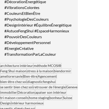
#DécorationÉnergétique
#VibrationsColorées
#CouleursEtBienÊtre
#PsychologieDesCouleurs
#DesignIntérieur
#ÉquilibreÉnergétique
#AstuceFengShui
#EspaceHarmonieux
#PouvoirDesCouleurs
#DéveloppementPersonnel
#EnergieCréative
#TransformationParLaCouleur
architecture intérieur
méthode MCOSI®
Feng Shui maison
stress à la maison
biendormir
ameliorersavie
Bien-être
Agencement
bien-être chez soi
diagnosticfengshui
se sentir bien chez soi
retrouver de l’énergie
Geneve
immobilier
Décoration
apaiser son intérieur
tri maison conseils
home staging
bonheur
Suisse
Design
intérieur harmonieux
se sentir aligné chez soi