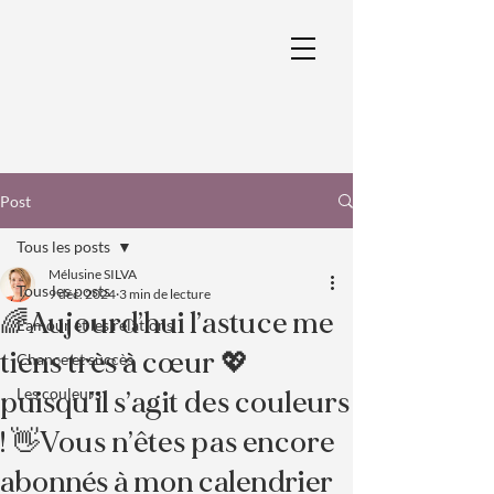
Post
Tous les posts
Mélusine SILVA
Tous les posts
9 déc. 2024
3 min de lecture
🌈Aujourd’hui l’astuce me
L'amour et les relations
tiens très à cœur 💖
Chance et succès
Les couleurs
puisqu’il s’agit des couleurs
! 👋Vous n’êtes pas encore
abonnés à mon calendrier