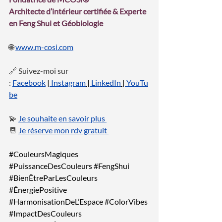
Architecte d’intérieur certifiée & Experte 
en Feng Shui et Géobiologie
🌐 
www.m-cosi.com
🔗 Suivez-moi sur 
: 
Facebook
|
Instagram
 |
LinkedIn
 |
YouTu
be
💫 
Je souhaite en savoir plus 
📆 
Je réserve mon rdv gratuit 
#CouleursMagiques
#PuissanceDesCouleurs
#FengShui
#BienÊtreParLesCouleurs
#ÉnergiePositive
#HarmonisationDeL
’Espace 
#ColorVibes
#ImpactDesCouleurs