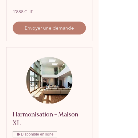
1'888
1'888 CHF
francs
suisses
Envoyer une demande
Harmonisation - Maison
XL
Disponible en ligne