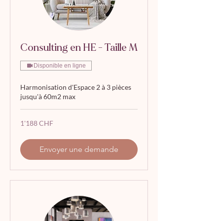
Consulting en HE - Taille M
Disponible en ligne
Harmonisation d'Espace 2 à 3 pièces
jusqu'à 60m2 max
1'188
1'188 CHF
francs
suisses
Envoyer une demande