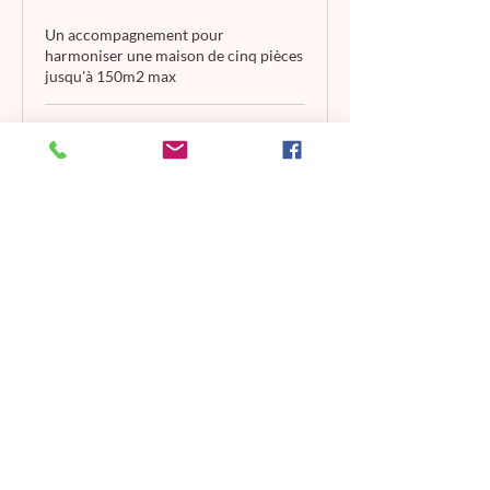
Un accompagnement pour
harmoniser une maison de cinq pièces
jusqu'à 150m2 max
1'998
1'998 CHF
francs
suisses
Envoyer une demande