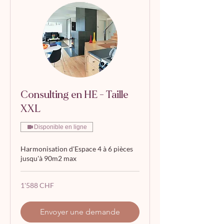
Consulting en HE - Taille
XXL
Disponible en ligne
Harmonisation d'Espace 4 à 6 pièces
jusqu'à 90m2 max
1'588
1'588 CHF
francs
suisses
Envoyer une demande