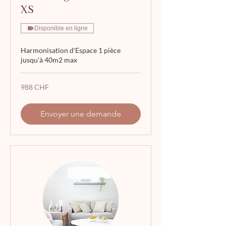
XS
Disponible en ligne
Harmonisation d'Espace 1 pièce
jusqu'à 40m2 max
988
988 CHF
francs
suisses
Envoyer une demande