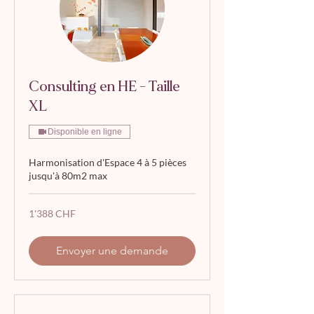
Consulting en HE - Taille
XL
Disponible en ligne
Harmonisation d'Espace 4 à 5 pièces
jusqu'à 80m2 max
1'388
1'388 CHF
francs
suisses
Envoyer une demande