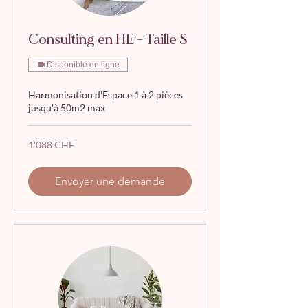
Consulting en HE - Taille S
Disponible en ligne
Harmonisation d'Espace 1 à 2 pièces
jusqu'à 50m2 max
1'088
1'088 CHF
francs
suisses
Envoyer une demande