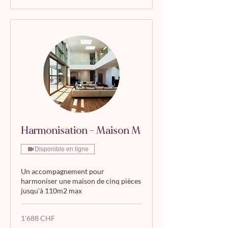
Harmonisation - Maison M
Disponible en ligne
Un accompagnement pour
harmoniser une maison de cinq pièces
jusqu'à 110m2 max
1'688
1'688 CHF
francs
suisses