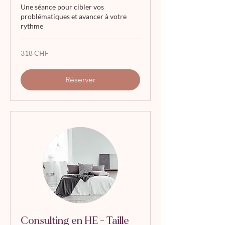
Une séance pour cibler vos
problématiques et avancer à votre
rythme
318
318 CHF
francs
suisses
Réserver
Consulting en HE - Taille