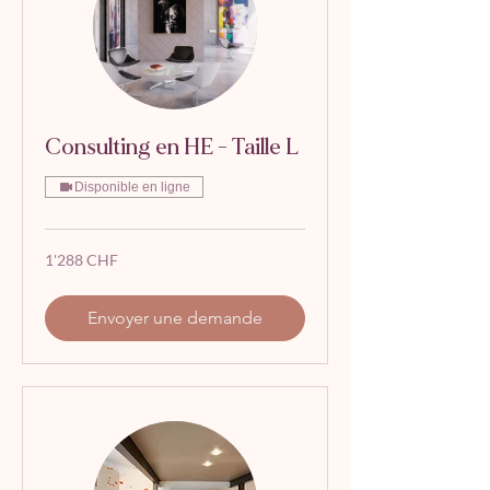
Consulting en HE - Taille L
Disponible en ligne
1'288
1'288 CHF
francs
suisses
Envoyer une demande