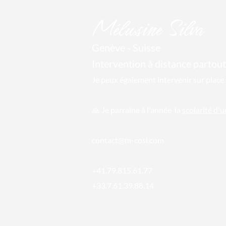
Mél
usine Silva
Genève - Suisse
Intervention à distance par
tout
Je peux également intervenir sur place 
🙏 Je parraine
à l'année la
scolarité d'
conta
ct@m-cosi.com
+41.79.815.61.77
+33.7.61.39.88.14