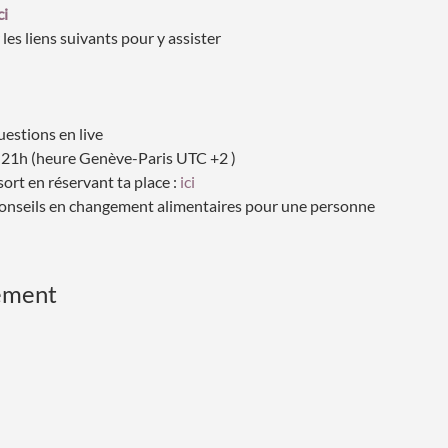
ci 
les liens suivants pour y assister 
estions en live 
 à 21h (heure Genève-Paris UTC +2 )
sort en réservant ta place : 
ici 
 conseils en changement alimentaires pour une personne
ement