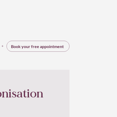
+
Book your free appointment
onisation