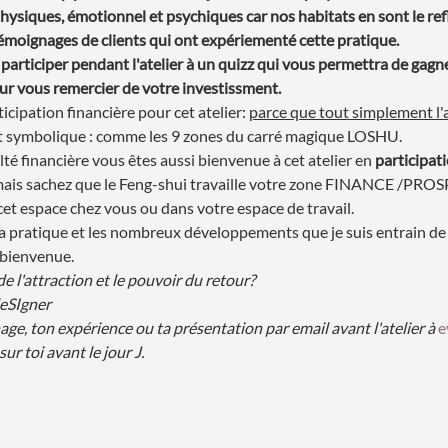
hysiques, émotionnel et psychiques car nos habitats en sont le refl
émoignages de clients qui ont expériementé cette pratique.
participer pendant l'atelier à un quizz qui vous permettra de gagn
ur vous remercier de votre investissment.
cipation financière pour cet atelier: 
parce que tout simplement l'a
st symbolique : comme les 9 zones du carré magique LOSHU. 
lté financière vous êtes aussi bienvenue à cet atelier en 
participati
 mais sachez que le Feng-shui travaille votre zone FINANCE /PROS
et espace chez vous ou dans votre espace de travail.
a pratique et les nombreux développements que je suis entrain de c
a bienvenue.
 l'attraction et le pouvoir du retour?
eSIgner
e, ton expérience ou ta présentation par email avant l'atelier à 
e
ur toi avant le jour J.  