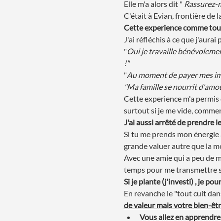
Elle m'a alors dit " 
Rassurez-m
C'était à Evian, frontière de 
Cette experience comme toute
J'ai réfléchis à ce que j'aurai 
"
Oui je travaille bénévolement
!" 
"
Au moment de payer mes impôts
"Ma famille se nourrit d'amour
Cette experience m'a permis 
surtout si je me vide, commen
J'ai aussi arrêté de prendre l
Si tu me prends mon énergie 
grande valuer autre que la m
Avec une amie qui a peu de mo
temps pour me transmettre s
Si je plante (j'investi) , je po
En revanche le "tout cuit dan
de valeur mais votre bien-êtr
Vous allez en apprendre