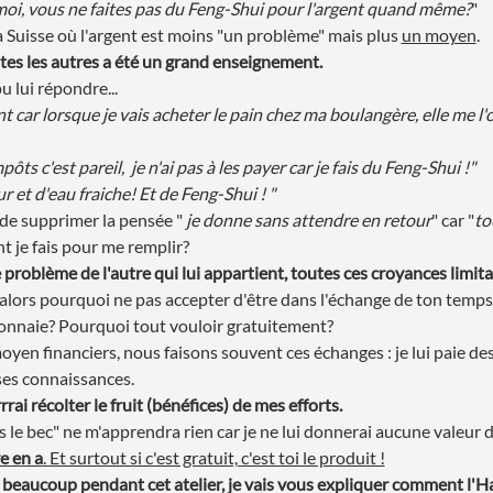
oi, vous ne faites pas du Feng-Shui pour l'argent quand même?
"
la Suisse où l'argent est moins "un problème" mais plus 
un moyen
.
s les autres a été un grand enseignement. 
pu lui répondre... 
 car lorsque je vais acheter le pain chez ma boulangère, elle me l'of
 c'est pareil,  je n'ai pas à les payer car je fais du Feng-Shui !" 
 et d'eau fraiche! Et de Feng-Shui ! "
de supprimer la pensée " 
je donne sans attendre en retour
" car "
to
t je fais pour me remplir? 
e problème de l'autre qui lui appartient, toutes ces croyances limita
alors pourquoi ne pas accepter d'être dans l'échange de ton temps 
onnaie? Pourquoi tout vouloir gratuitement? 
yen financiers, nous faisons souvent ces échanges : je lui paie des s
es connaissances.
urrrai récolter le fruit (bénéfices) de mes efforts.
s le bec" ne m'apprendra rien car je ne lui donnerai aucune valeur d
e en a
. Et surtout si c'est gratuit, c'est toi le produit !
 beaucoup pendant cet atelier, je vais vous expliquer comment l'