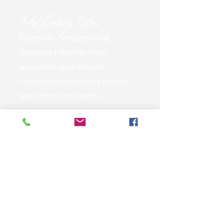
Mel
factory Silva
Geneva - Switzerland
Remote intervention
available worldwide.
I can also provide on-site services
upon request and quote.
🙏 Thanks to you, I am sponsoring
the
year-long
schooling of a primary
school child
in India.
contact@m-cosi.com
+41.79.815.61.77
+33.7.61.39.88.14