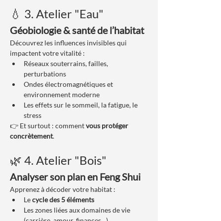
💧 3. Atelier "Eau"
Géobiologie & santé de l’habitat
Découvrez les influences invisibles qui 
impactent votre vitalité :
Réseaux souterrains, failles, 
perturbations
Ondes électromagnétiques et 
environnement moderne
Les effets sur le sommeil, la fatigue, le 
stress
👉 Et surtout : comment 
vous protéger 
concrètement
.
🌿 4. Atelier "Bois"
Analyser son plan en Feng Shui
Apprenez à décoder votre habitat :
Le 
cycle des 5 éléments
Les zones liées aux domaines de vie 
(carrière, amour, finances…)