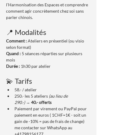
l’Harmonisation des Espaces et comprendre 
comment agir concrètement chez soi sans 
parler chinois.
📍 Modalités
Comment :
 Ateliers en présentiel (ou visio 
selon format)
Quand :
 5 séances réparties sur plusieurs 
mois
Durée :
 1h30 par atelier
💫 Tarifs
58.- / atelier
250.- les 5 ateliers 
(au lieu de 
290.-)
 → 
40.- offerts
Paiement par virement ou PayPal pour 
paiement en euros ( 1CHF=1€ - soit un 
gain de -10% = pas de frais de change) 
me contacter sur WhatsApp au 
+41798156177