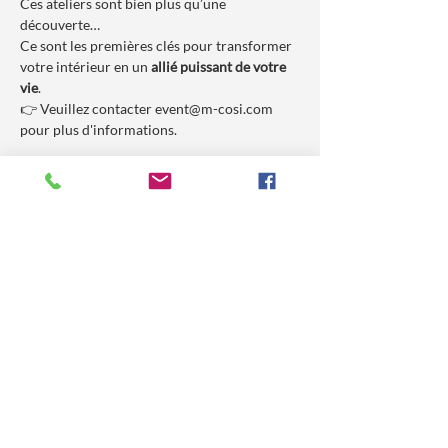
Ces ateliers sont bien plus qu’une 
découverte…
Ce sont les premières clés pour transformer 
votre intérieur en un 
allié puissant de votre 
vie
.
👉 Veuillez contacter event@m-cosi.com 
pour plus d'informations.
Les conditions de réservation sont reliées 
aux CG de M-COSI. 
En réservant ce billet vous acceptez les 
conditions disponibles sur 
www.m-
cosi.com/cg