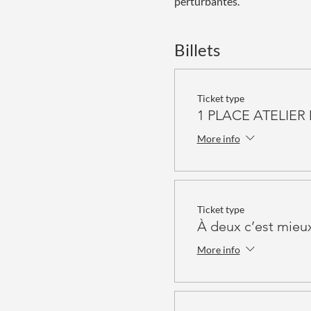
perturbantes.
Billets
Ticket type
1 PLACE ATELIE
More info
Ticket type
À deux c’est mieu
More info