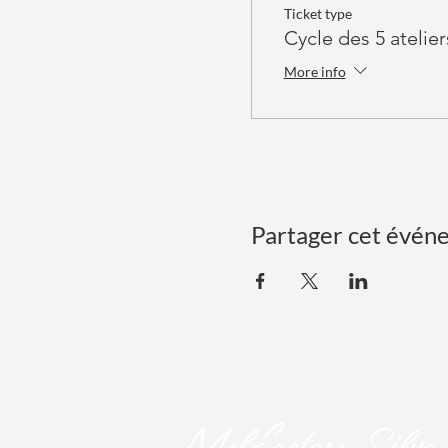
Ticket type
Cycle des 5 atelier
More info
Partager cet évén
Mel
factory Silva