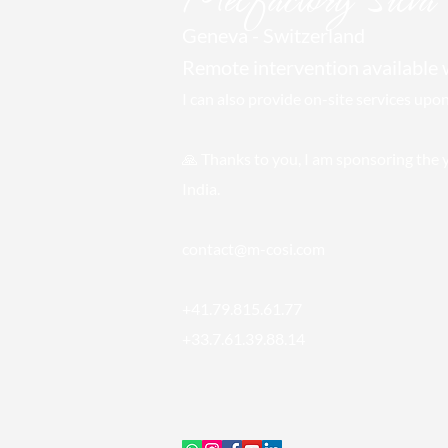
Geneva - Switzerland
Remote intervention
available
I can also provide on-site services upo
🙏 Thanks to you, I am sponsoring
the 
India.
contact@m-cosi.com
+41.79.815.61.77
+33.7.61.39.88.14