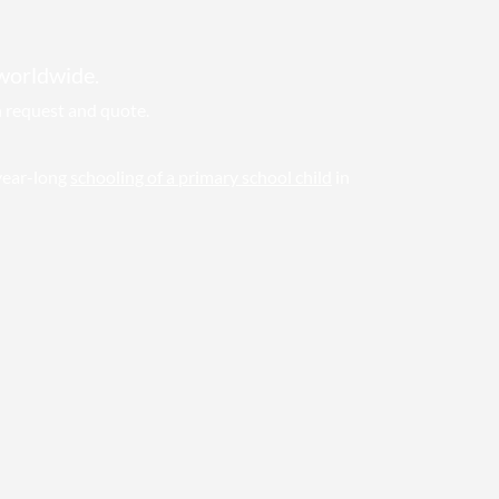
 worldwide.
n request and quote.
year-long
schooling of a primary school child
in
🌈