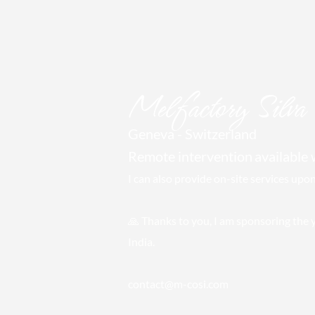
Mel
factory Silva
Geneva - Switzerland
Remote intervention
available
I can also provide on-site services upo
🙏 Thanks to you, I am sponsoring
the 
India.
contact@m-cosi.com