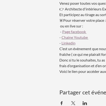
Venez poser toutes vos quest
👉 Architecte d'intérieurs E
Et participez au tirage au so
🚨Pour réserver votre place :c
 ou en live sur :
 - 
Page facebook 
- 
Chaine Youtube 
- 
Linkedin
C’est un évènement que nous 
fraîche ( ce qui me plairait f
Donc si tu le souhaites, tu a
frais d’organisation et d’en o
Voici le lien pour accéder au
Partager cet évén