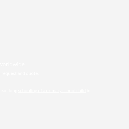
 worldwide.
n request and quote.
year-long
schooling of a primary school child
in
🌈