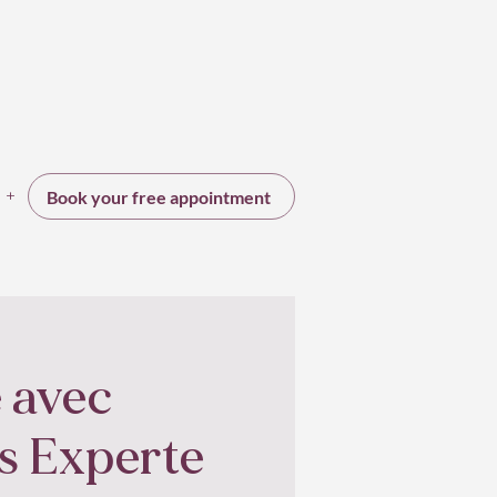
+
Book your free appointment
 avec
rs Experte