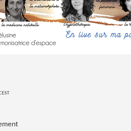
 CEST
nement