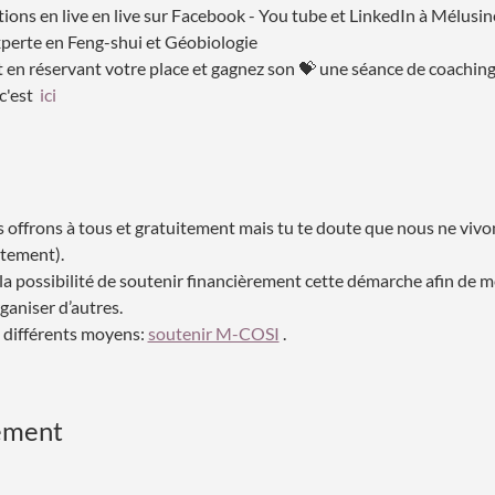
ions en live en live sur Facebook - You tube et LinkedIn à Mélusin
xperte en Feng-shui et Géobiologie
rt en réservant votre place et gagnez son 💝 une séance de coaching
'est  
ici
offrons à tous et gratuitement mais tu te doute que nous ne vivon
ortement).
s la possibilité de soutenir financièrement cette démarche afin de m
rganiser d’autres.
x différents moyens: 
soutenir M-COSI
 . 
ement