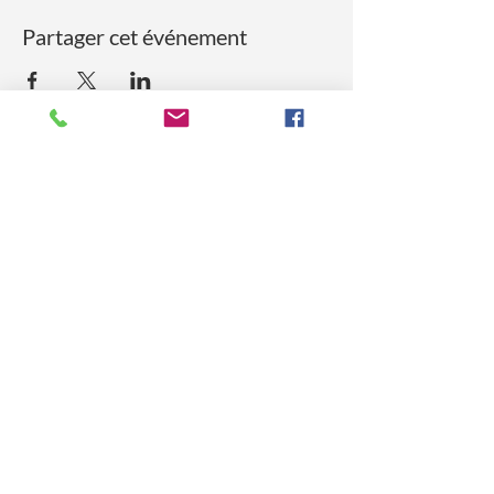
Partager cet événement
Mel
factory Silva
Geneva - Switzerland
Remote intervention
available worldwide.
I can also provide on-site services
upon request and quote.
🙏 Thanks to you, I am sponsoring
the
year-long
schooling of a primary